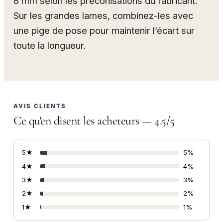
8 mm selon les préconisations du fabricant.
Sur les grandes lames, combinez-les avec
une pige de pose pour maintenir l’écart sur
toute la longueur.
AVIS CLIENTS
Ce qu'en disent les acheteurs — 4.5/5
5★
5%
4★
4%
3★
3%
2★
2%
1★
1%