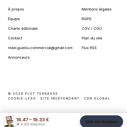
À propos
Mentions légales
Équipe
RGPD
Charte éditoriale
CGV / CGU
Contact
Plan du site
mael.guelou.commercial@gmail.com
Flux RSS
Annonceurs
© 2026 PLOT TERRASSE
COOKIE-LESS · SITE INDÉPENDANT · CDN GLOBAL
16.47 – 19.33 €
Voir sur Amazon
★ 4.2/5 rédaction