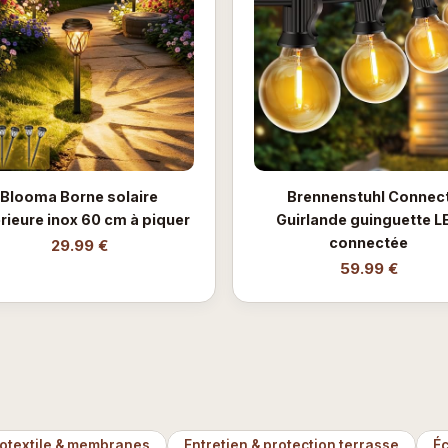
Blooma Borne solaire
Brennenstuhl Connec
rieure inox 60 cm à piquer
Guirlande guinguette L
connectée
29.99 €
59.99 €
otextile & membranes
Entretien & protection terrasse
É