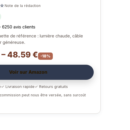
☆
Note de la rédaction
· 6250 avis clients
uette de référence : lumière chaude, câble
ur généreuse.
 – 48.59 €
-18%
Voir sur Amazon
é
✓ Livraison rapide
✓ Retours gratuits
e commission peut nous être versée, sans surcoût