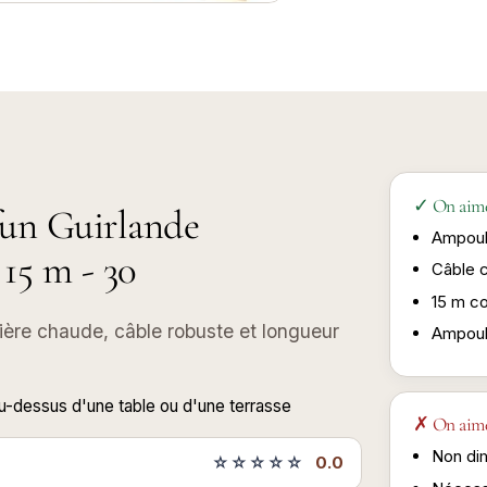
✓ On aim
4fun Guirlande
Ampoul
15 m - 30
Câble 
15 m co
ière chaude, câble robuste et longueur
Ampoul
-dessus d'une table ou d'une terrasse
✗ On aim
Non di
☆☆☆☆☆
0.0