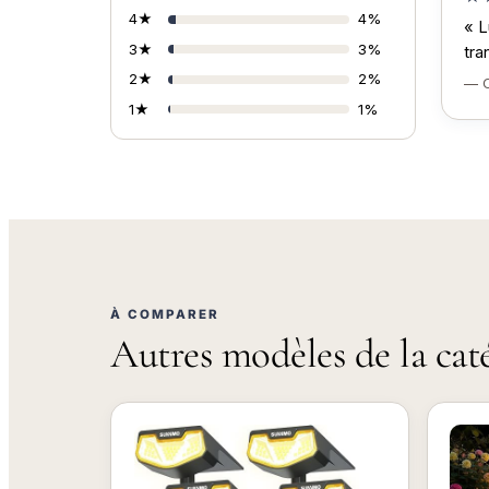
4★
4%
« L
3★
3%
tra
2★
2%
— C
1★
1%
À COMPARER
Autres modèles de la cat