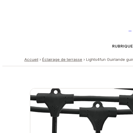
—
RUBRIQU
Accueil
›
Éclairage de terrasse
›
Lights4fun Guirlande gui