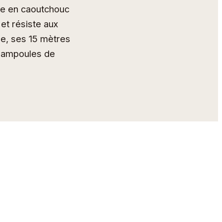
le en caoutchouc
et résiste aux
se, ses 15 mètres
s ampoules de