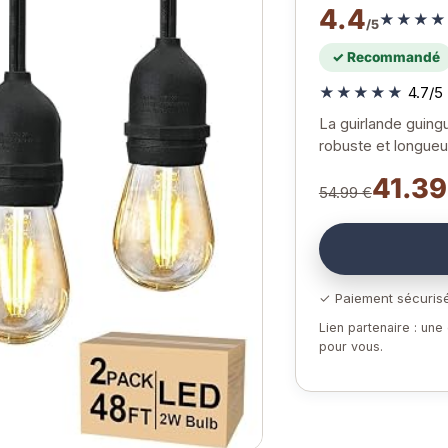
4.4
★★★★
/5
✓ Recommandé
★★★★★
4.7/5 
La guirlande guing
robuste et longue
41.39
54.99 €
✓ Paiement sécuris
Lien partenaire : un
pour vous.