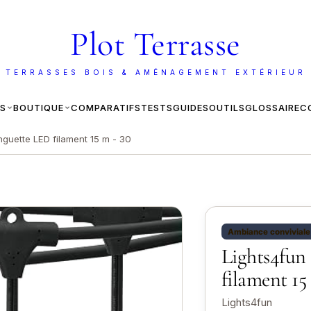
Plot Terrasse
 TERRASSES BOIS & AMÉNAGEMENT EXTÉRIEUR
ES
BOUTIQUE
COMPARATIFS
TESTS
GUIDES
OUTILS
GLOSSAIRE
C
nguette LED filament 15 m - 30
Ambiance conviviale
Lights4fun
filament 15
Lights4fun