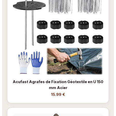
Acufast Agrafes de Fixation Géotextile en U 150
mm Acier
15.99 €