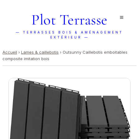
Plot Terrasse
— TERRASSES BOIS & AMÉNAGEMENT
EXTÉRIEUR —
Accueil
›
Lames & caillebotis
›
Outsunny Caillebotis emboitables
composite imitation bois