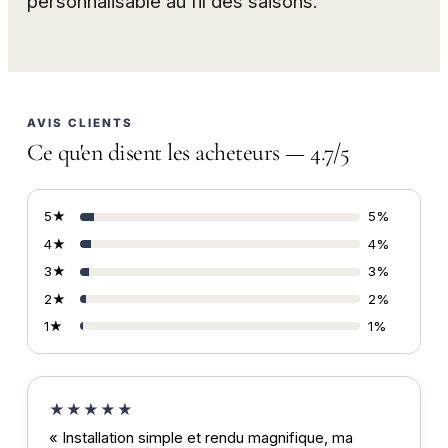
personnalisable au fil des saisons.
AVIS CLIENTS
Ce qu'en disent les acheteurs — 4.7/5
5★
5%
4★
4%
3★
3%
2★
2%
1★
1%
★★★★★
« Installation simple et rendu magnifique, ma