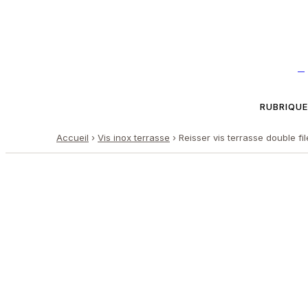
—
RUBRIQU
Accueil
›
Vis inox terrasse
›
Reisser vis terrasse double f