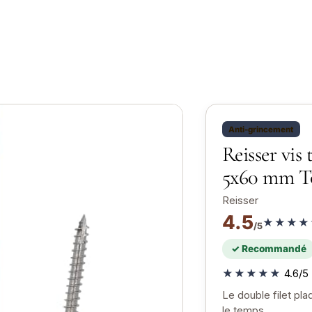
Anti-grincement
Reisser vis 
5x60 mm T
Reisser
4.5
★★★★
/5
✓ Recommandé
★★★★★
4.6/5 
Le double filet pl
le temps.