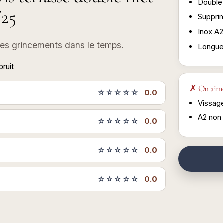
Double 
T25
Suppri
Inox A2
 les grincements dans le temps.
Longue
bruit
✗ On aim
☆☆☆☆☆
0.0
Vissage
A2 non 
☆☆☆☆☆
0.0
☆☆☆☆☆
0.0
☆☆☆☆☆
0.0