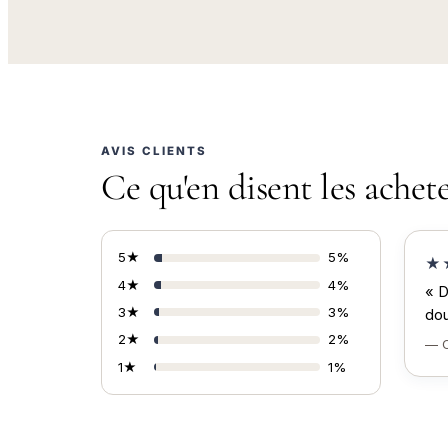
AVIS CLIENTS
Ce qu'en disent les achet
5★
5%
★
4★
4%
« D
3★
3%
dou
2★
2%
— C
1★
1%