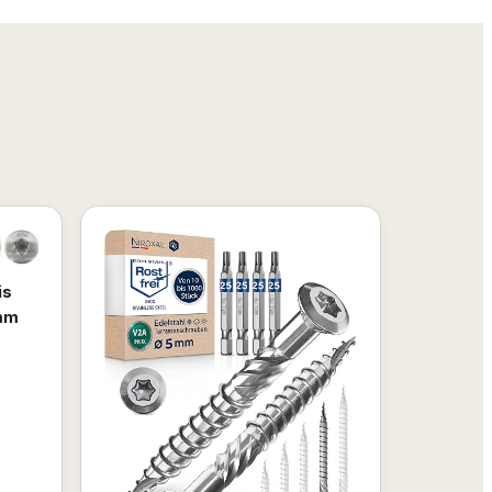
is
 mm