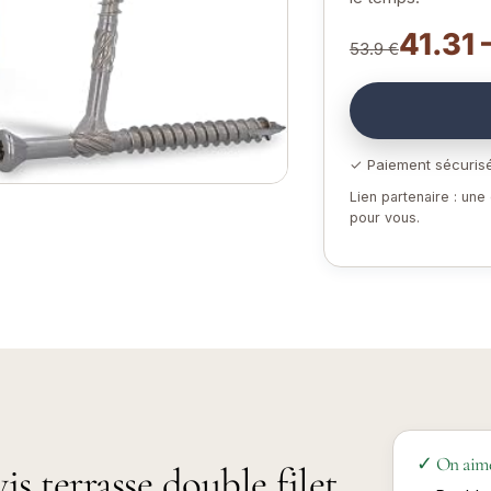
41.31 
53.9 €
✓ Paiement sécuris
Lien partenaire : un
pour vous.
✓ On aim
is terrasse double filet