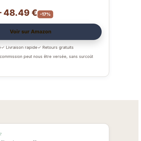
– 48.49 €
-17%
Voir sur Amazon
é
✓ Livraison rapide
✓ Retours gratuits
e commission peut nous être versée, sans surcoût
e