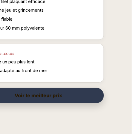
filet plaquant efficace
me jeu et grincements
 fiable
ur 60 mm polyvalente
e moins
 un peu plus lent
adapté au front de mer
Voir le meilleur prix