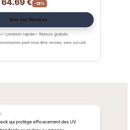
– 64.69 €
-18%
Voir sur Amazon
é
✓ Livraison rapide
✓ Retours gratuits
e commission peut nous être versée, sans surcoût
e
 teck qui protège efficacement des UV