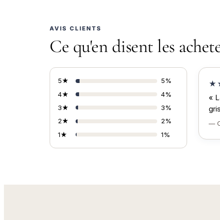
AVIS CLIENTS
Ce qu'en disent les achet
5★
5%
★
4★
4%
« L
3★
3%
gri
2★
2%
— C
1★
1%