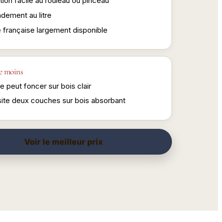
tion facile au rouleau ou pinceau
dement au litre
 française largement disponible
e moins
te peut foncer sur bois clair
ite deux couches sur bois absorbant
Voir le meilleur prix