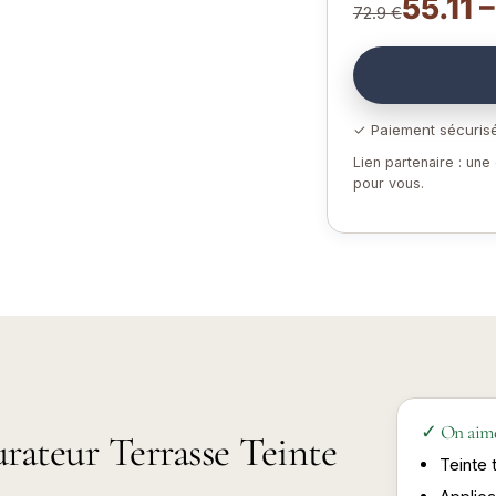
55.11 
72.9 €
✓ Paiement sécuris
Lien partenaire : un
pour vous.
✓ On aim
urateur Terrasse Teinte
Teinte