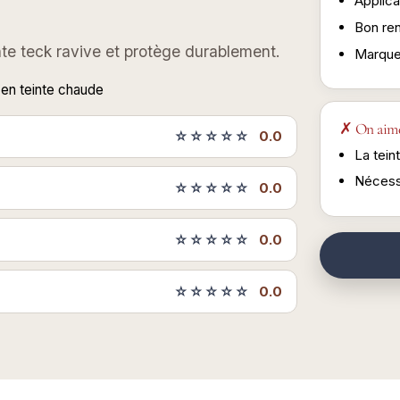
Applica
Bon ren
nte teck ravive et protège durablement.
Marque
 en teinte chaude
✗ On aim
☆☆☆☆☆
0.0
La tein
Nécess
☆☆☆☆☆
0.0
☆☆☆☆☆
0.0
☆☆☆☆☆
0.0