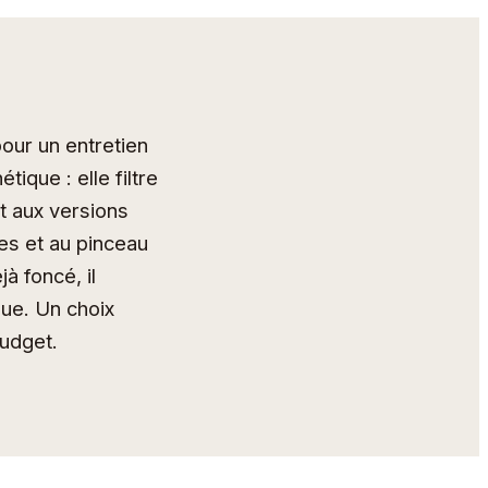
pour un entretien
ique : elle filtre
rt aux versions
ces et au pinceau
à foncé, il
nue. Un choix
budget.