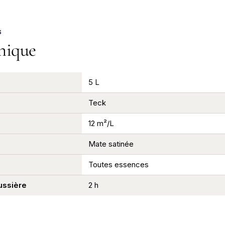
S
nique
5 L
Teck
12 m²/L
Mate satinée
Toutes essences
ussière
2 h