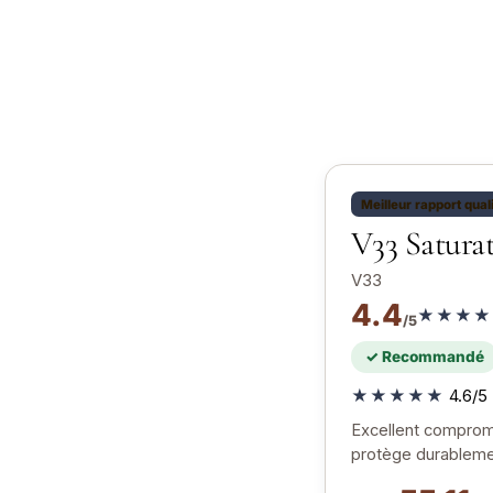
Meilleur rapport qual
V33 Saturat
V33
4.4
★★★★
/5
✓ Recommandé
★★★★★
4.6/5 
Excellent compromis
protège durableme