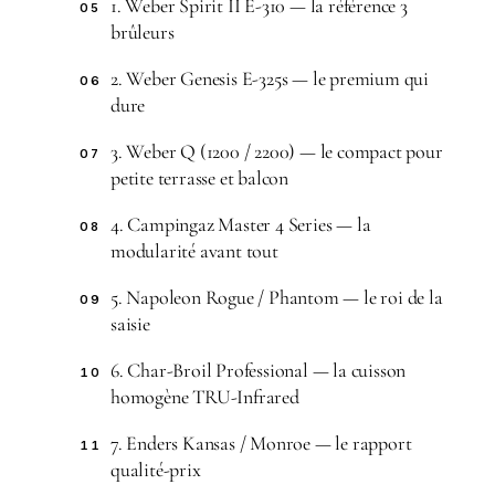
1. Weber Spirit II E-310 — la référence 3
05
brûleurs
2. Weber Genesis E-325s — le premium qui
06
dure
3. Weber Q (1200 / 2200) — le compact pour
07
petite terrasse et balcon
4. Campingaz Master 4 Series — la
08
modularité avant tout
5. Napoleon Rogue / Phantom — le roi de la
09
saisie
6. Char-Broil Professional — la cuisson
10
homogène TRU-Infrared
7. Enders Kansas / Monroe — le rapport
11
qualité-prix