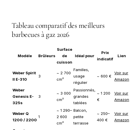
Tableau comparatif des meilleurs
barbecues à gaz 2026
Surface
Prix
Modèle
Brûleurs
de
Idéal pour
Lien
indicatif
cuisson
Familles,
Weber Spirit
~ 2 700
Voir sur
3
usage
~ 600 €
II E-310
cm²
Amazon
régulier
Weber
Passionnés,
~ 3 000
~ 1 200
Voir sur
Genesis E-
3
grandes
cm²
€
Amazon
325s
tablées
~ 1 290–
Balcon,
Weber Q
~ 250–
Voir sur
1
2 600
petite
1200 / 2200
400 €
Amazon
cm²
terrasse