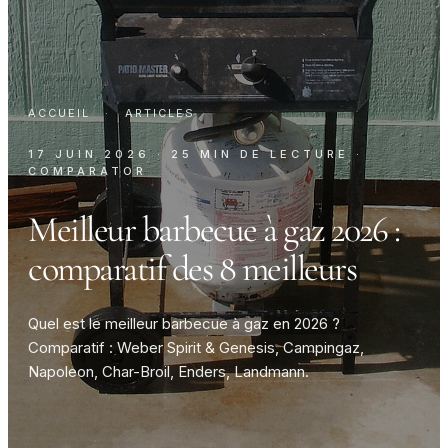
ACCUEIL
·
ARTICLES
17 JUIN 2026
· 25 MIN DE LECTURE
·
COMPARATOR
Meilleur barbecue à gaz 2026 :
comparatif des 8 meilleurs
Quel est le meilleur barbecue à gaz en 2026 ?
Comparatif : Weber Spirit & Genesis, Campingaz,
Napoleon, Char-Broil, Enders, Landmann.