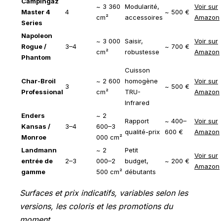
Campingaz
~ 3 360
Modularité,
Voir sur
Master 4
4
~ 500 €
cm²
accessoires
Amazon
Series
Napoleon
~ 3 000
Saisir,
Voir sur
Rogue /
3–4
~ 700 €
cm²
robustesse
Amazon
Phantom
Cuisson
Char-Broil
~ 2 600
homogène
Voir sur
3
~ 500 €
Professional
cm²
TRU-
Amazon
Infrared
Enders
~ 2
Rapport
~ 400–
Voir sur
Kansas /
3–4
600–3
qualité-prix
600 €
Amazon
Monroe
000 cm²
Landmann
~ 2
Petit
Voir sur
entrée de
2–3
000–2
budget,
~ 200 €
Amazon
gamme
500 cm²
débutants
Surfaces et prix indicatifs, variables selon les
versions, les coloris et les promotions du
moment.