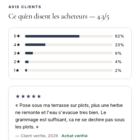
AVIS CLIENTS
Ce qu'en disent les acheteurs — 4.3/5
5★
62%
4★
23%
3★
9%
2★
4%
1★
2%
★★★★★
« Pose sous ma terrasse sur plots, plus une herbe
ne remonte et l'eau s'evacue tres bien. Le
grammage est suffisant, ca ne se dechire pas sous
les plots. »
— Client verifie, 2026 ·
Achat vérifié