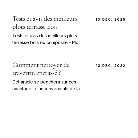
calcul selon lambourdes, dalles,
charge et configuration. Comparez
les méthodes et évitez les erreurs
Tests et avis des meilleurs
10 DÉC. 2025
de pose.
plots terrasse bois
Tests et avis des meilleurs plots
terrasse bois ou composite - Plot
Comment nettoyer du
13 DÉC. 2022
travertin encrassé ?
Cet article se penchera sur ces
avantages et inconvénients de la
technologie et ses conséquences
pour les personnes, les
organisations et la société.